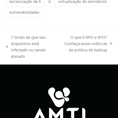
terceirização de ti
ti
virtualização de servidores
vulnerabilidades
7 Sinais de que seu
O que é RPO e RTO?
dispositivo está
Conheça essas métricas
next
previous
infectado ou sendo
de política de backup
post:
post:
atacado