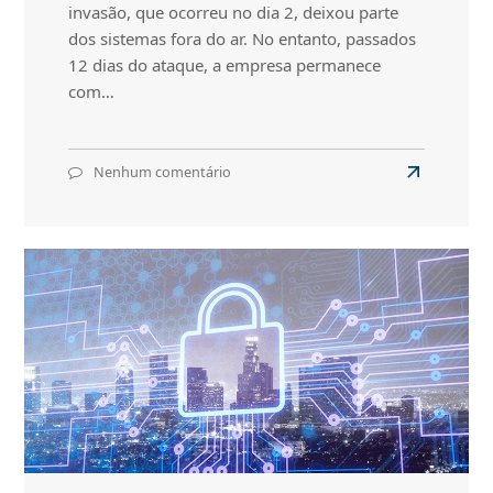
invasão, que ocorreu no dia 2, deixou parte
dos sistemas fora do ar. No entanto, passados
12 dias do ataque, a empresa permanece
com…
Nenhum comentário
em
Read
Operadora
more
de
about
viagens
sofre
Operadora
ataque
de
de
viagens
ransomware
sofre
ataque
de
ransomwar