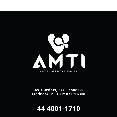
Segurança
da
informação
4
ataques
que
todo
setor
de
TI
deve
conhecer
Av. Guedner, 377 – Zona 08
Maringá/PR | CEP: 87.050-390
44 4001-1710