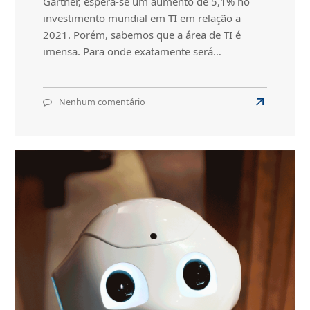
Gartner, espera-se um aumento de 5,1% no
investimento mundial em TI em relação a
2021. Porém, sabemos que a área de TI é
imensa. Para onde exatamente será…
Nenhum comentário
em
Read
Investimento
more
mundial
about
em
TI
Investimen
crescerá
mundial
5,1%
em
em
TI
2022
crescerá
5,1%
em
2022