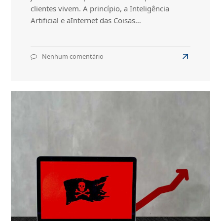
clientes vivem. A princípio, a Inteligência
Artificial e aInternet das Coisas…
Nenhum comentário
em
Read
Confira
more
9
about
tendências
tecnológicas
Confira
para
9
2022
tendências
tecnológica
para
2022