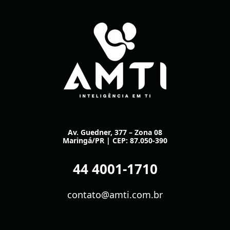
e
do
reforça
Multicloud
seguro
a
importânci
do
Multicloud
seguro
Av. Guedner, 377 – Zona 08
Maringá/PR | CEP: 87.050-390
44 4001-1710
contato@amti.com.br