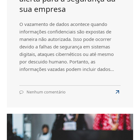
sua empresa
O vazamento de dados acontece quando
informações confidenciais são expostas de
maneira não autorizada. Isso pode ocorrer
devido a falhas de segurança em sistemas
digitais, ataques cibernéticos ou até mesmo
por descuido humano. Portanto, as
informações vazadas podem incluir dados…
Nenhum comentário
em
Read
Vazamento
more
de
about
dados:
Um
Vazamento
alerta
de
para
dados:
a