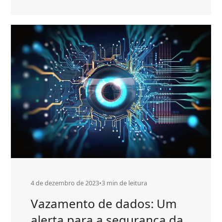
Compras
more
pelo
about
WhatsApp:
Saiba
Compras
como
pelo
evitar
WhatsApp:
fraudes
Saiba
como
evitar
fraudes
4 de dezembro de 2023
•
3 min de leitura
Vazamento de dados: Um
alerta para a segurança da