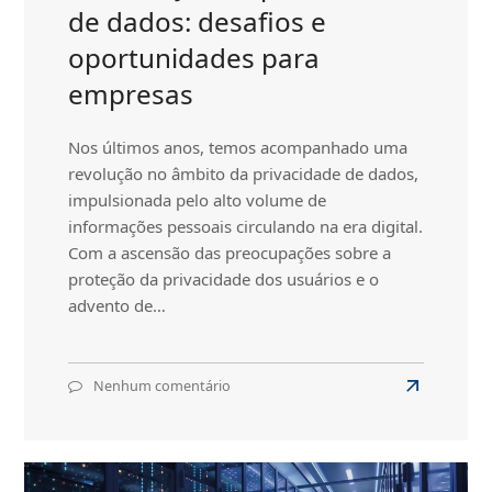
de dados: desafios e
oportunidades para
empresas
Nos últimos anos, temos acompanhado uma
revolução no âmbito da privacidade de dados,
impulsionada pelo alto volume de
informações pessoais circulando na era digital.
Com a ascensão das preocupações sobre a
proteção da privacidade dos usuários e o
advento de…
Nenhum comentário
em
Read
A
more
revolução
about
da
privacidade
A