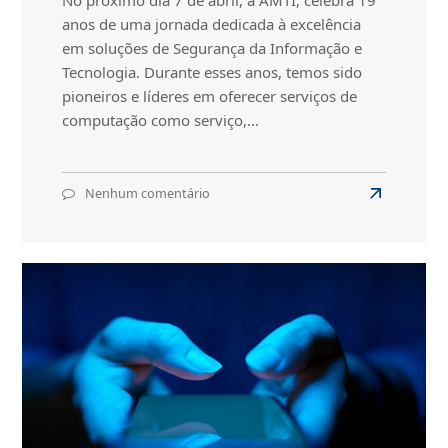
No próximo dia 7 de abril, a AMTI, celebra 19
anos de uma jornada dedicada à excelência
em soluções de Segurança da Informação e
Tecnologia. Durante esses anos, temos sido
pioneiros e líderes em oferecer serviços de
computação como serviço,…
Nenhum comentário
em
Read
AMTI
more
celebra
about
19
anos
AMTI
de
celebra
excelência
19
em
anos
Segurança
de
da
Informação
excelência
em
Segurança