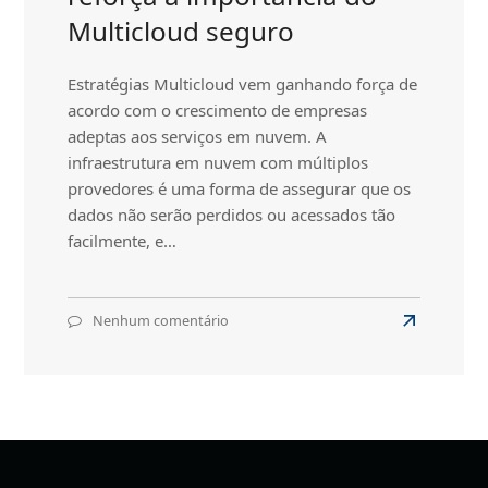
Multicloud seguro
Estratégias Multicloud vem ganhando força de
acordo com o crescimento de empresas
adeptas aos serviços em nuvem. A
infraestrutura em nuvem com múltiplos
provedores é uma forma de assegurar que os
dados não serão perdidos ou acessados tão
facilmente, e…
Nenhum comentário
em
Read
Google
more
Cloud
about
falha
e
Google
reforça
Cloud
a
falha
importância