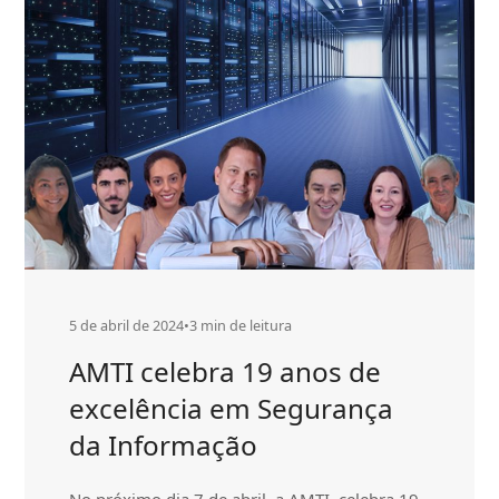
de
revolução
dados:
da
desafios
privacidade
e
de
oportunidades
para
dados:
empresas
desafios
e
oportunida
para
empresas
5 de abril de 2024
•
3 min de leitura
AMTI celebra 19 anos de
excelência em Segurança
da Informação