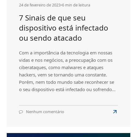
24 de fevereiro de 2023
•
6 min de leitura
7 Sinais de que seu
dispositivo está infectado
ou sendo atacado
Com a importância da tecnologia em nossas
vidas e nos negócios, a preocupação com os
ciberataques, como malwares e ataques
hackers, vem se tornando uma constante.
Porém, nem todo mundo sabe reconhecer se
o seu dispositivo está infectado ou sofrendo…
Nenhum comentário
em
Read
7
more
Sinais
about
de
que