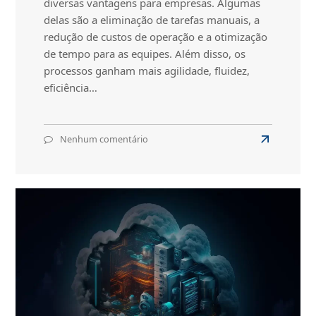
diversas vantagens para empresas. Algumas
delas são a eliminação de tarefas manuais, a
redução de custos de operação e a otimização
de tempo para as equipes. Além disso, os
processos ganham mais agilidade, fluidez,
eficiência…
Nenhum comentário
em
Read
O
more
que
about
é
automação
O
inteligente?
que
é
automação
inteligente?