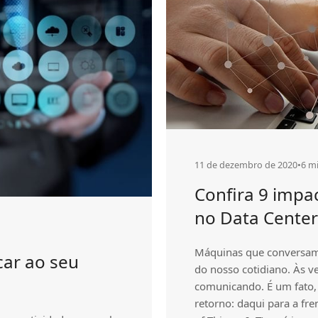
entenda
os
impactos
que
virão
11 de dezembro de 2020
•
6 mi
Confira 9 impac
no Data Center
Máquinas que conversam 
car ao seu
do nosso cotidiano. Às 
comunicando. É um fato
retorno: daqui para a fren