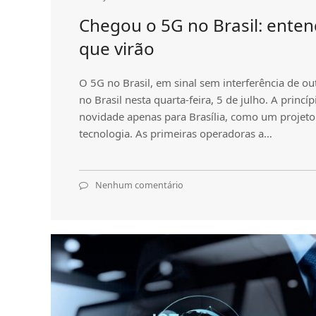
Chegou o 5G no Brasil: ente
que virão
O 5G no Brasil, em sinal sem interferência de ou
no Brasil nesta quarta-feira, 5 de julho. A princí
novidade apenas para Brasília, como um projeto
tecnologia. As primeiras operadoras a…
Nenhum comentário
em
Chegou
o
5G
no
Brasil:
entenda
os
impactos
que