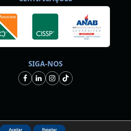
SIGA-NOS
Facebook
LinkedIn
Instagram
Tiktok
os.
Aceitar
Rejeitar