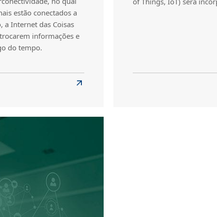
rconectividade, no qual
of Things, IoT) será inco
nais estão conectados a
 a Internet das Coisas
, trocarem informações e
go do tempo.
Read
more
about
Internet
of
Things:
como
aplicar
ao
seu
negócio