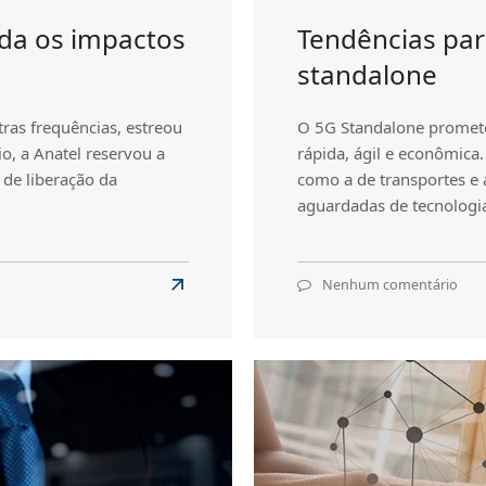
nda os impactos
Tendências par
standalone
tras frequências, estreou
O 5G Standalone promete
pio, a Anatel reservou a
rápida, ágil e econômica
 de liberação da
como a de transportes e 
aguardadas de tecnologi
Nenhum comentário
em
Read
Ten
more
par
about
2022
imp
Chegou
do
o
5G
5G
sta
no
Brasil: