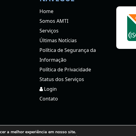
coisas
nas
Home
empresas
Somos AMTI
Serviços
Últimas Notícias
Política de Segurança da
Informação
Política de Privacidade
Status dos Serviços
Login
Contato
er a melhor experiência em nosso site.
pyright © AMTI | Inteligência em TI - Todos os direitos reservad