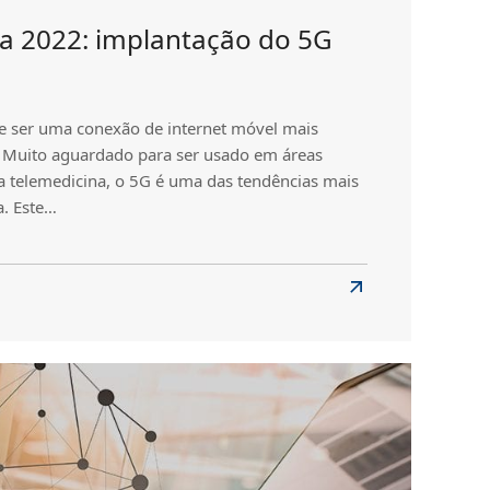
a 2022: implantação do 5G
 ser uma conexão de internet móvel mais
. Muito aguardado para ser usado em áreas
a telemedicina, o 5G é uma das tendências mais
a. Este…
Read
dências
more
a
about
:
lantação
Tendências
para
2022:
ndalone
implantação
do