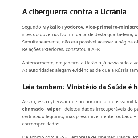
A ciberguerra contra a Ucrânia
Segundo
Mykailo Fyodorov, vice-primeiro-ministr
sites do governo. No fim da tarde desta quarta-feira, o
Simultaneamente, não era possível acessar a página of
Relações Exteriores, constatou a AFP.
Anteriormente, em janeiro, a Ucrânia já havia sido alv
As autoridades alegam evidências de que a Rússia ta
Leia também:
Ministério da Saúde é 
Assim, essa cyberwar que prenunciou a ofensiva mili
chamado “wiper”
deletou dados irrecuperáveis do p
certificado legítimo, mas presumivelmente roubado – 
corromper dados.
De acordo com a ESET, empresa de cibersegurança ucr