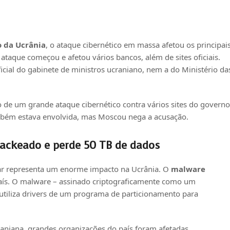
o da Ucrânia
, o ataque cibernético em massa afetou os principai
 ataque começou e afetou vários bancos, além de sites oficiais.
icial do gabinete de ministros ucraniano, nem a do Ministério da
o de um grande ataque cibernético contra vários sites do governo
mbém estava envolvida, mas Moscou nega a acusação.
hackeado e perde 50 TB de dados
tar representa um enorme impacto na Ucrânia. O
malware
aís. O malware – assinado criptograficamente como um
utiliza drivers de um programa de particionamento para
aniana, grandes organizações do país foram afetadas