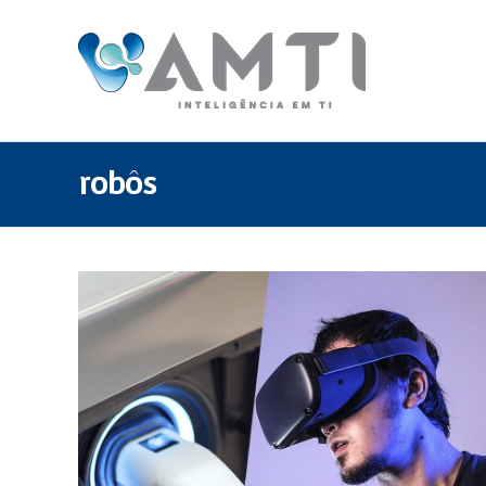
robôs