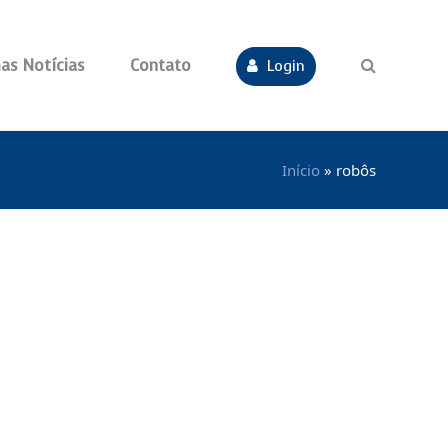
as Notícias
Contato
Login
Início
»
robôs