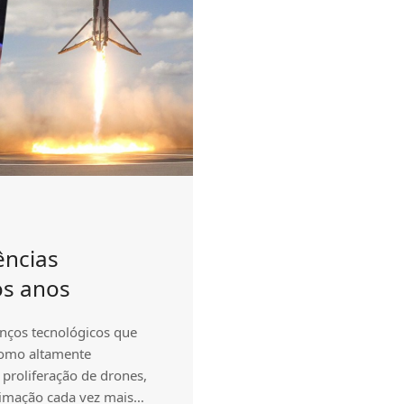
ências
os anos
vanços tecnológicos que
como altamente
 proliferação de drones,
ximação cada vez mais…